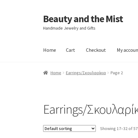
Beauty and the Mist
Skip
Skip
to
to
Handmade Jewelry and Gifts
navigation
content
Home
Cart
Checkout
My accou
Home
Cart
Checkout
My account
Privacy Poli
Home
Earrings/Σκουλαρίκια
Page 2
Earrings/Σκουλαρί
Showing 17–32 of 57