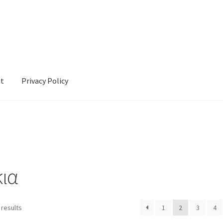
nt
Privacy Policy
cy
κια
 results
1
2
3
4