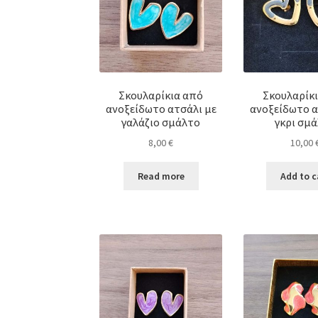
Σκουλαρίκια από
Σκουλαρίκ
ανοξείδωτο ατσάλι με
ανοξείδωτο α
γαλάζιο σμάλτο
γκρι σμ
8,00
€
10,00
Read more
Add to c