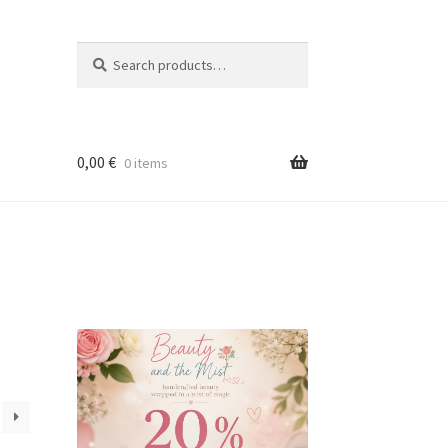
Search
Search
for:
0,00
€
0 items