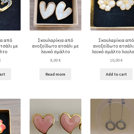
ια από
Σκουλαρίκια από
Σκουλαρίκια από
τσάλι με
ανοξείδωτο ατσάλι με
ανοξείδωτο ατσάλι
άλτο
λευκό σμάλτο
λευκό σμάλτο λουλο
€
8,00
€
10,00
€
art
Read more
Add to cart