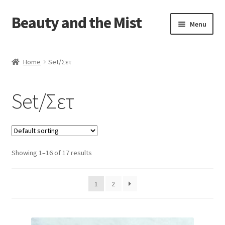
Beauty and the Mist
Skip
Skip
Menu
to
to
navigation
content
Home
Home
Set/Σετ
Cart
Set/Σετ
Checkout
My account
Showing 1–16 of 17 results
Privacy Policy
1
2