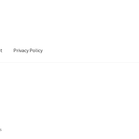
nt
Privacy Policy
cy
ts