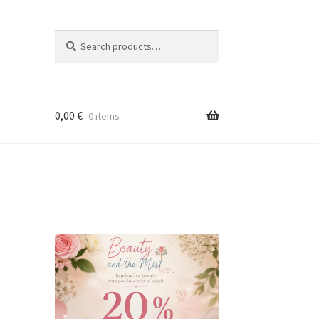
Search
Search
for:
0,00
€
0 items