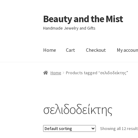
Beauty and the Mist
Skip
Skip
to
to
Handmade Jewelry and Gifts
navigation
content
Home
Cart
Checkout
My accou
Home
Cart
Checkout
My account
Privacy Poli
Home
Products tagged “σελιδοδείκτης”
σελιδοδείκτης
Showing all 12 resul