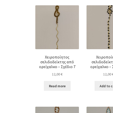
Χειροποίητος
Χειροποί
σελιδοδείκτης από
σελιδοδείκ
ορείχαλκo – Σχέδιο 7
ορείχαλκο – 
12,00
€
12,00
Read more
Add to c