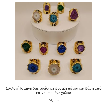
variants.
The
options
may
be
chosen
on
the
product
page
Συλλογή Ισμήνη δαχτυλίδι με φυσική πέτρα και βάση από
επιχρυσωμένο χαλκό
24,00
€