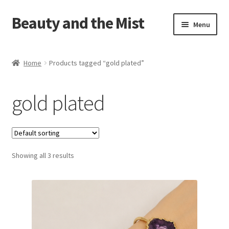
Beauty and the Mist
Skip
Skip
Menu
to
to
navigation
content
Home
Home
Products tagged “gold plated”
Cart
gold plated
Checkout
My account
Showing all 3 results
Privacy Policy