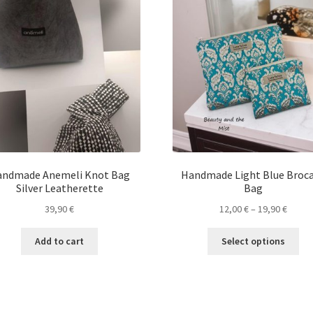
andmade Anemeli Knot Bag
Handmade Light Blue Broc
Silver Leatherette
Bag
39,90
€
12,00
€
–
19,90
€
Thi
Add to cart
Select options
pro
ha
mul
var
Th