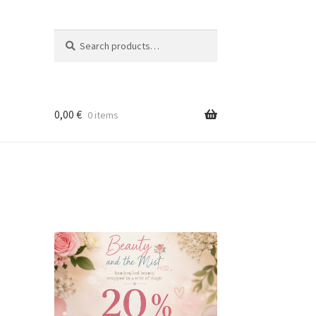
Search
Search
for:
0,00
€
0 items