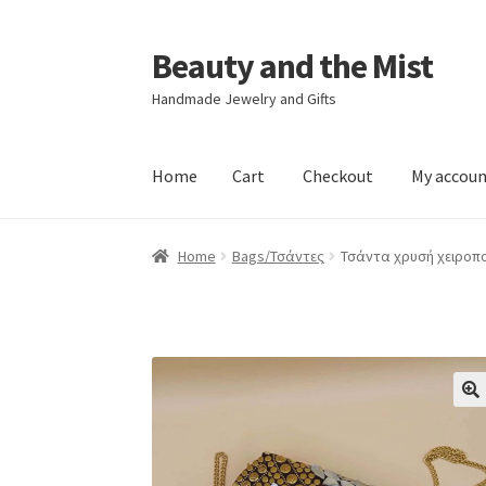
Beauty and the Mist
Skip
Skip
to
to
Handmade Jewelry and Gifts
navigation
content
Home
Cart
Checkout
My accou
Home
Cart
Checkout
My account
Privacy Poli
Home
Bags/Τσάντες
Τσάντα χρυσή χειροπο