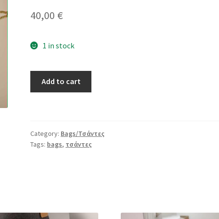
40,00
€
1 in stock
Τσάντα
Add to cart
χρυσή
χειροποίητη
quantity
Category:
Bags/Τσάντες
Tags:
bags
,
τσάντες