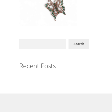
ions
y
osen
duct
Search
ge
Search
Recent Posts