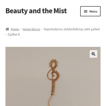
Beauty and the Mist
Skip
Skip
Menu
to
to
navigation
content
Home
Home
Home Decor
Χειροποίητος σελιδοδείκτης από χαλκό
– Σχέδιο 6
Cart
Checkout
My account
Privacy Policy