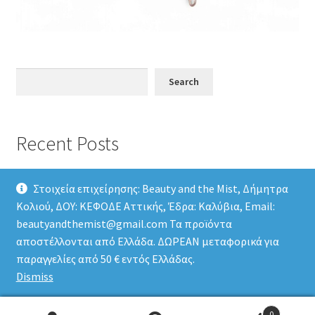
Search
Search
Recent Posts
Στοιχεία επιχείρησης: Beauty and the Mist, Δήμητρα
Κολιού, ΔΟΥ: ΚΕΦΟΔΕ Αττικής, Έδρα: Καλύβια, Email:
beautyandthemist@gmail.com Τα προϊόντα
αποστέλλονται από Ελλάδα. ΔΩΡΕΑΝ μεταφορικά για
© Beauty and the Mist 2026
παραγγελίες από 50 € εντός Ελλάδας.
Privacy Policy
Built with Storefront & WooCommerce
.
Dismiss
0