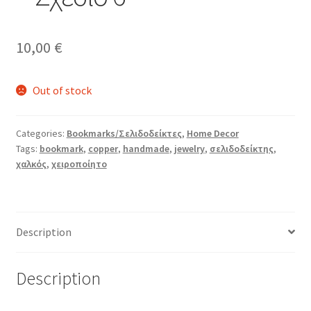
10,00
€
Out of stock
Categories:
Bookmarks/Σελιδοδείκτες
,
Home Decor
Tags:
bookmark
,
copper
,
handmade
,
jewelry
,
σελιδοδείκτης
,
χαλκός
,
χειροποίητο
Description
Description