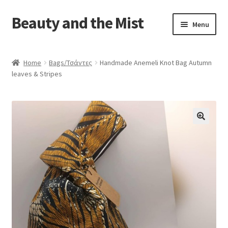
Beauty and the Mist
Skip
Skip
Menu
to
to
navigation
content
Home
Home
Bags/Τσάντες
Handmade Anemeli Knot Bag Autumn
leaves & Stripes
Cart
Checkout
My account
Privacy Policy