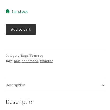
1 in stock
Handmade
Add to cart
Fuchsia
Clutch
Bag
quantity
Category:
Bags/Τσάντες
Tags:
bag
,
handmade
,
τσάντες
Description
Description