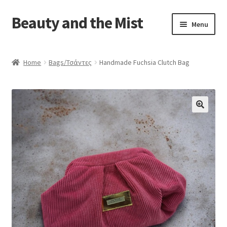
Beauty and the Mist
Skip
Skip
Menu
to
to
navigation
content
Home
Home
Bags/Τσάντες
Handmade Fuchsia Clutch Bag
Cart
Checkout
My account
Privacy Policy