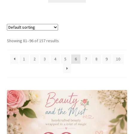
Showing 81–96 of 157 results
1
2
3
4
5
6
7
8
9
10