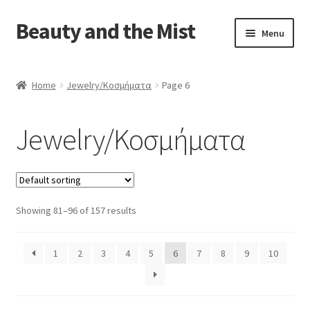
Beauty and the Mist
Skip
Skip
Menu
to
to
navigation
content
Home
Home
Jewelry/Κοσμήματα
Page 6
Cart
Jewelry/Κοσμήματα
Checkout
My account
Showing 81–96 of 157 results
Privacy Policy
1
2
3
4
5
6
7
8
9
10