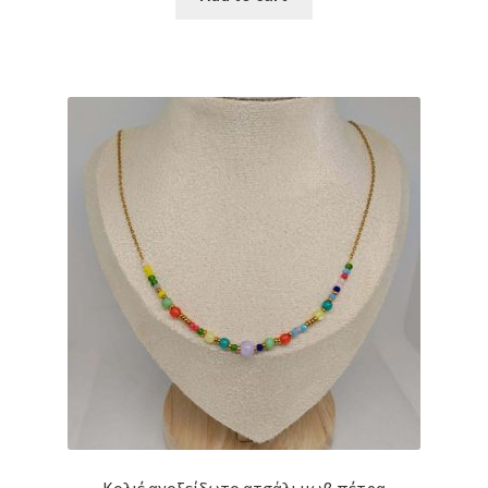
Κολιέ ανοξείδωτο ατσάλι μωβ πέτρα