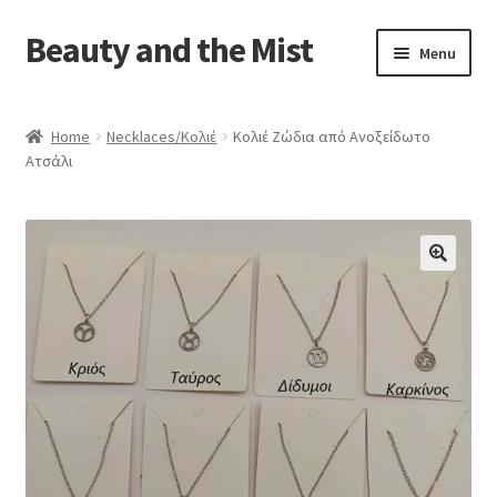
Beauty and the Mist
Skip
Skip
Menu
to
to
navigation
content
Home
Home
Necklaces/Κολιέ
Κολιέ Ζώδια από Ανοξείδωτο
Ατσάλι
Cart
Checkout
My account
Privacy Policy