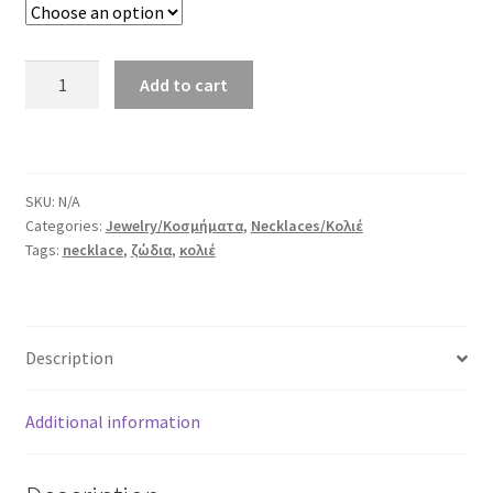
Κολιέ
Add to cart
Ζώδια
από
Ανοξείδωτο
Ατσάλι
SKU:
N/A
quantity
Categories:
Jewelry/Κοσμήματα
,
Necklaces/Κολιέ
Tags:
necklace
,
ζώδια
,
κολιέ
Description
Additional information