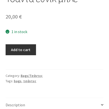
20,00
€
1 in stock
Τσάντα
Add to cart
έθνικ
μπλε
quantity
Category:
Bags/Τσάντες
Tags:
bags
,
τσάντες
Description