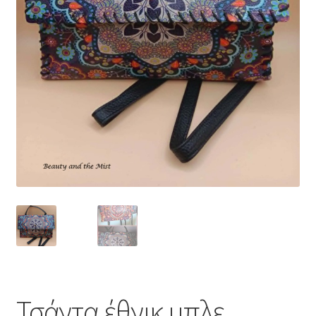
Τσάντα έθνικ μπλε