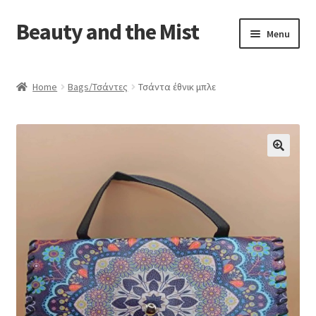
Beauty and the Mist
Skip
Skip
Menu
to
to
navigation
content
Home
Home
Bags/Τσάντες
Τσάντα έθνικ μπλε
Cart
Checkout
My account
Privacy Policy