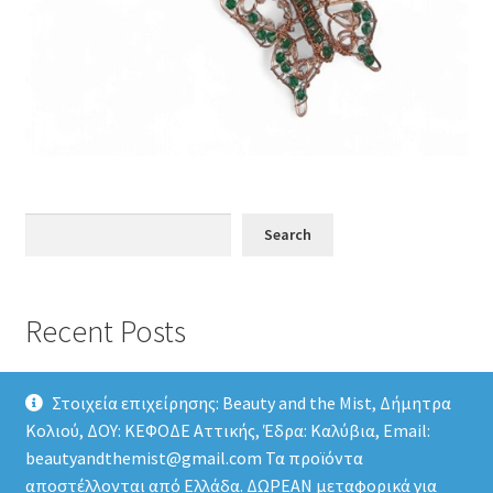
Search
Search
Recent Posts
Στοιχεία επιχείρησης: Beauty and the Mist, Δήμητρα
Κολιού, ΔΟΥ: ΚΕΦΟΔΕ Αττικής, Έδρα: Καλύβια, Email:
beautyandthemist@gmail.com Τα προϊόντα
αποστέλλονται από Ελλάδα. ΔΩΡΕΑΝ μεταφορικά για