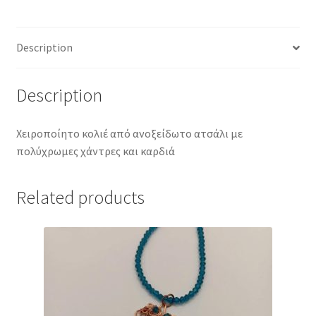
και
καρδιά
quantity
Description
Description
Χειροποίητο κολιέ από ανοξείδωτο ατσάλι με
πολύχρωμες χάντρες και καρδιά
Related products