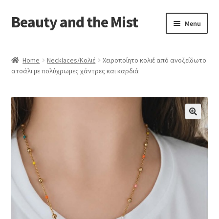
Beauty and the Mist
Skip
Skip
Menu
to
to
navigation
content
Home
Home
Necklaces/Κολιέ
Χειροποίητο κολιέ από ανοξείδωτο
ατσάλι με πολύχρωμες χάντρες και καρδιά
Cart
Checkout
My account
Privacy Policy