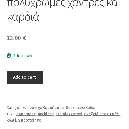
πολύχρωμες χάντρες και
καρδιά
12,00
€
1 in stock
Χειροποίητο
Add to cart
κολιέ
από
ανοξείδωτο
ατσάλι
Categories:
Jewelry/Κοσμήματα
,
Necklaces/Κολιέ
με
Tags:
handmade
,
necklace
,
stainless steel
,
ανοξείδωτο ατσάλι
,
πολύχρωμες
κολιέ
,
χειροποίητο
χάντρες